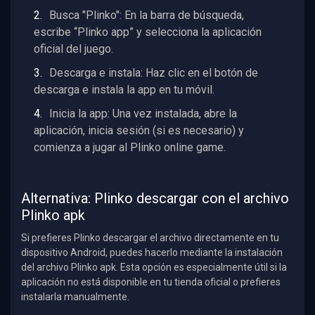
Busca "Plinko": En la barra de búsqueda,
escribe “Plinko app” y selecciona la aplicación
oficial del juego.
Descarga e instala: Haz clic en el botón de
descarga e instala la app en tu móvil.
Inicia la app: Una vez instalada, abre la
aplicación, inicia sesión (si es necesario) y
comienza a jugar al Plinko online game.
Alternativa: Plinko descargar con el archivo
Plinko apk
Si prefieres Plinko descargar el archivo directamente en tu
dispositivo Android, puedes hacerlo mediante la instalación
del archivo Plinko apk. Esta opción es especialmente útil si la
aplicación no está disponible en tu tienda oficial o prefieres
instalarla manualmente.