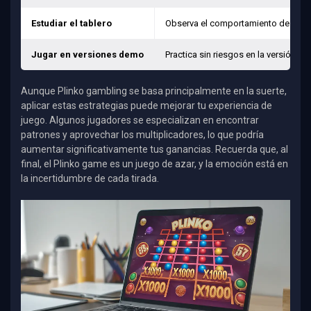
Estudiar el tablero
Observa el comportamiento de los pi
Jugar en versiones demo
Practica sin riesgos en la versión Pl
Aunque Plinko gambling se basa principalmente en la suerte,
aplicar estas estrategias puede mejorar tu experiencia de
juego. Algunos jugadores se especializan en encontrar
patrones y aprovechar los multiplicadores, lo que podría
aumentar significativamente tus ganancias. Recuerda que, al
final, el Plinko game es un juego de azar, y la emoción está en
la incertidumbre de cada tirada.