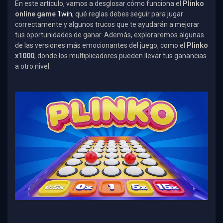
En este artículo, vamos a desglosar cómo funciona el
Plinko
online game
1win
, qué reglas debes seguir para jugar
correctamente y algunos trucos que te ayudarán a mejorar
tus oportunidades de ganar. Además, exploraremos algunas
de las versiones más emocionantes del juego, como el
Plinko
x1000
, donde los multiplicadores pueden llevar tus ganancias
a otro nivel.