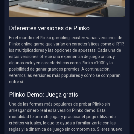
Diferentes versiones de Plinko
En el mundo del Plinko gambling, existen varias versiones de
Plinko online game que varían en características como el RTP,
los multiplicadores y las opciones de apuestas. Cada una de
estas versiones ofrece una experiencia de juego única, y
algunas incluyen características como Plinko x1000 y la
posibilidad de ganar grandes premios. A continuación,
veremos las versiones más populares y cómo se comparan
entre sí.
Plinko Demo: Juega gratis
Una de las formas más populares de probar Plinko sin
arriesgar dinero real es la versión Plinko demo. Esta
modalidad te permite jugar y practicar el juego utilizando
créditos virtuales, lo que te ayuda a familiarizarte con las
reglas y la dinámica del juego sin compromiso. Si eres nuevo