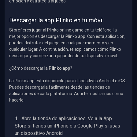
emoción y estrategia al juego.
Descargar la app Plinko en tu móvil
Si prefieres jugar al Plinko online game en tu teléfono, la
mejor opción es descargar la Plinko app. Con esta aplicación,
puedes disfrutar del juego en cualquier momento y en
cualquier lugar. A continuación, te explicamos cómo Plinko
descargar y comenzar a jugar desde tu dispositivo móvil.
¿Cómo descargar la
Plinko app
?
La Plinko app está disponible para dispositivos Android e iOS.
Puedes descargarla fácilmente desde las tiendas de
aplicaciones de cada plataforma. Aquí te mostramos cómo
hacerlo:
Abre la tienda de aplicaciones: Ve a la App
Store si tienes un iPhone o a Google Play si usas
un dispositivo Android.