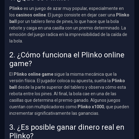
Plinko
es un juego de azar muy popular, especialmente en
los
casinos online
. El juego consiste en dejar caer una
Plinko
ball
por un tablero lleno de pines, lo que hace que la bola
rebote y caiga en una casilla con un premio determinado. La
emoción del juego radica en la imprevisibilidad de la caída de
la bola.
2. ¿Cómo funciona el Plinko online
game?
El
Plinko online game
sigue la misma mecánica que la
versión física. El jugador coloca su apuesta, suelta la
Plinko
ball
desde la parte superior del tablero y observa cómo esta
rebota entre los pines. Al final, la bola cae en una de las
casillas que determina el premio ganado. Algunos juegos
cuentan con multiplicadores como
Plinko x1000
, que pueden
incrementar significativamente las ganancias.
3. ¿Es posible ganar dinero real en
Plinko?