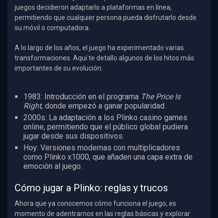
juegos decidieron adaptarlo a plataformas en línea,
permitiendo que cualquier persona pueda disfrutarlo desde
su móvil o computadora.
A lo largo de los años, el juego ha experimentado varias
transformaciones. Aquí te detallo algunos de los hitos más
importantes de su evolución:
1983: Introducción en el programa
The Price Is
Right
, donde empezó a ganar popularidad.
2000s: La adaptación a los Plinko casino games
online, permitiendo que el público global pudiera
jugar desde sus dispositivos.
Hoy: Versiones modernas con multiplicadores
como Plinko x1000, que añaden una capa extra de
emoción al juego.
Cómo jugar a Plinko: reglas y trucos
Ahora que ya conocemos cómo funciona el juego, es
momento de adentrarnos en las reglas básicas y explorar