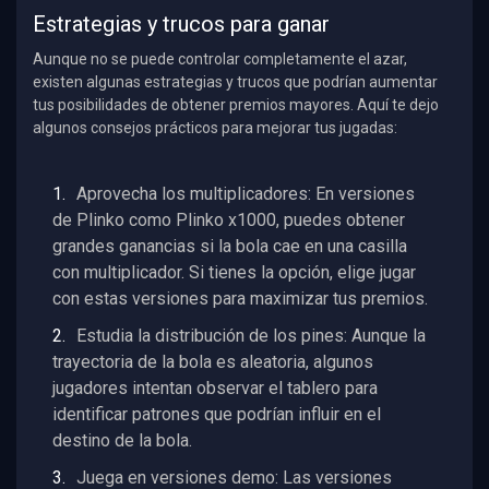
Estrategias y trucos para ganar
Aunque no se puede controlar completamente el azar,
existen algunas estrategias y trucos que podrían aumentar
tus posibilidades de obtener premios mayores. Aquí te dejo
algunos consejos prácticos para mejorar tus jugadas:
Aprovecha los multiplicadores: En versiones
de Plinko como Plinko x1000, puedes obtener
grandes ganancias si la bola cae en una casilla
con multiplicador. Si tienes la opción, elige jugar
con estas versiones para maximizar tus premios.
Estudia la distribución de los pines: Aunque la
trayectoria de la bola es aleatoria, algunos
jugadores intentan observar el tablero para
identificar patrones que podrían influir en el
destino de la bola.
Juega en versiones demo: Las versiones