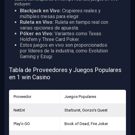
incluyen:
Blackjack en Vivo:
Crupieres reales y
múltiples mesas para elegir.
Ruleta en Vivo:
Ruleta en tiempo real con
varias opciones de apuesta.
Póker en Vivo:
Variantes como Texas
Hold'em y Three Card Poker.
Estos juegos en vivo son proporcionados
por líderes de la industria, como Evolution
Gaming y Ezugi.
Tabla de Proveedores y Juegos Populares
en 1 win Casino
Proveedor
Juegos Populares
NetEnt
Starburst, Gonzo’s Quest
Play’n GO
Book of Dead, Fire Joker