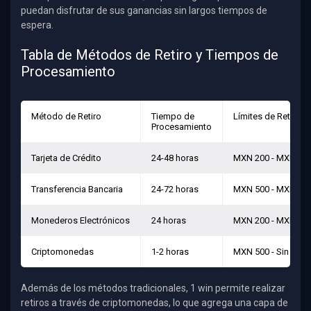
puedan disfrutar de sus ganancias sin largos tiempos de
espera.
Tabla de Métodos de Retiro y Tiempos de
Procesamiento
Método de Retiro
Tiempo de
Límites de Retiro
Procesamiento
Tarjeta de Crédito
24-48 horas
MXN 200 - MXN 10,
Transferencia Bancaria
24-72 horas
MXN 500 - MXN 20,
Monederos Electrónicos
24 horas
MXN 200 - MXN 15,
Criptomonedas
1-2 horas
MXN 500 - Sin lími
Además de los métodos tradicionales, 1 win permite realizar
retiros a través de criptomonedas, lo que agrega una capa de