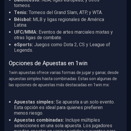
torneos.
Tenis:
Torneos del Grand Slam, ATP, y WTA.
Béisbol:
MLB y ligas regionales de América
Latina.
UFC/MMA:
Eventos de artes marciales mixtas y
otras ligas de combate.
eSports:
Juegos como Dota 2, CS y League of
Legends.
Opciones de Apuestas en 1win
1win apuestas ofrece varias formas de jugar y ganar, desde
apuestas simples hasta combinadas. Estas son algunas de
las opciones de apuestas más destacadas en 1win mx:
Apuestas simples:
Se apuesta a un solo evento.
Esta opción es ideal para quienes prefieren
menos riesgo.
Apuestas combinadas:
Incluye múltiples
selecciones en una sola apuesta. Los jugadores