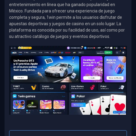
entretenimiento en línea que ha ganado popularidad en
México. Fundada para ofrecer una experiencia de juego
completa y segura, 1win permite a los usuarios disfrutar de
apuestas deportivas y juegos de casino en un solo lugar. La
plataforma es conocida por su facilidad de uso, así como por
su atractivo catálogo de juegos y eventos deportivos.