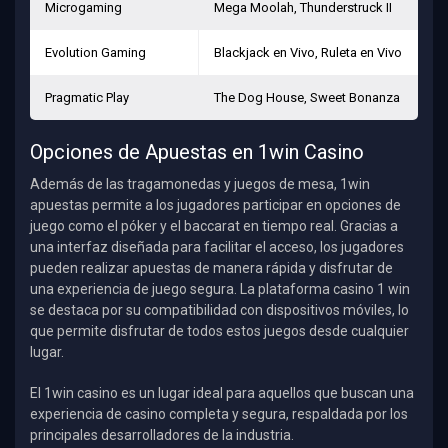
Microgaming
Mega Moolah, Thunderstruck II
Evolution Gaming
Blackjack en Vivo, Ruleta en Vivo
Pragmatic Play
The Dog House, Sweet Bonanza
Opciones de Apuestas en 1win Casino
Además de las tragamonedas y juegos de mesa, 1win
apuestas permite a los jugadores participar en opciones de
juego como el póker y el baccarat en tiempo real. Gracias a
una interfaz diseñada para facilitar el acceso, los jugadores
pueden realizar apuestas de manera rápida y disfrutar de
una experiencia de juego segura. La plataforma casino 1 win
se destaca por su compatibilidad con dispositivos móviles, lo
que permite disfrutar de todos estos juegos desde cualquier
lugar.
El 1win casino es un lugar ideal para aquellos que buscan una
experiencia de casino completa y segura, respaldada por los
principales desarrolladores de la industria.