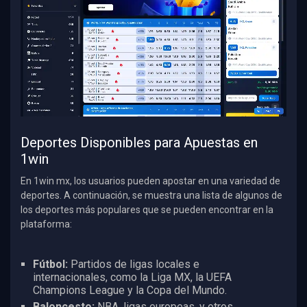
Deportes Disponibles para Apuestas en
1win
En 1win mx, los usuarios pueden apostar en una variedad de
deportes. A continuación, se muestra una lista de algunos de
los deportes más populares que se pueden encontrar en la
plataforma:
Fútbol:
Partidos de ligas locales e
internacionales, como la Liga MX, la UEFA
Champions League y la Copa del Mundo.
Baloncesto:
NBA, ligas europeas, y otros