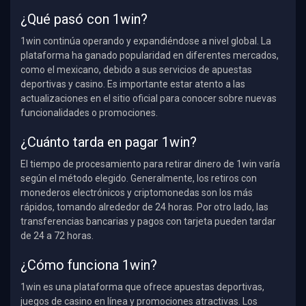
¿Qué pasó con 1win?
1win continúa operando y expandiéndose a nivel global. La
plataforma ha ganado popularidad en diferentes mercados,
como el mexicano, debido a sus servicios de apuestas
deportivas y casino. Es importante estar atento a las
actualizaciones en el sitio oficial para conocer sobre nuevas
funcionalidades o promociones.
¿Cuánto tarda en pagar 1win?
El tiempo de procesamiento para retirar dinero de 1win varía
según el método elegido. Generalmente, los retiros con
monederos electrónicos y criptomonedas son los más
rápidos, tomando alrededor de 24 horas. Por otro lado, las
transferencias bancarias y pagos con tarjeta pueden tardar
de 24 a 72 horas.
¿Cómo funciona 1win?
1win es una plataforma que ofrece apuestas deportivas,
juegos de casino en línea y promociones atractivas. Los