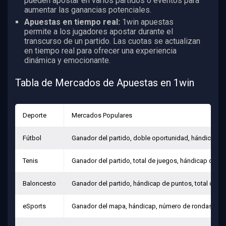
pueden apostar en varios partidos o eventos para
aumentar las ganancias potenciales.
Apuestas en tiempo real:
1win apuestas
permite a los jugadores apostar durante el
transcurso de un partido. Las cuotas se actualizan
en tiempo real para ofrecer una experiencia
dinámica y emocionante.
Tabla de Mercados de Apuestas en 1win
Deporte
Mercados Populares
Fútbol
Ganador del partido, doble oportunidad, hándicap, t
Tenis
Ganador del partido, total de juegos, hándicap de se
Baloncesto
Ganador del partido, hándicap de puntos, total de p
eSports
Ganador del mapa, hándicap, número de rondas, esta