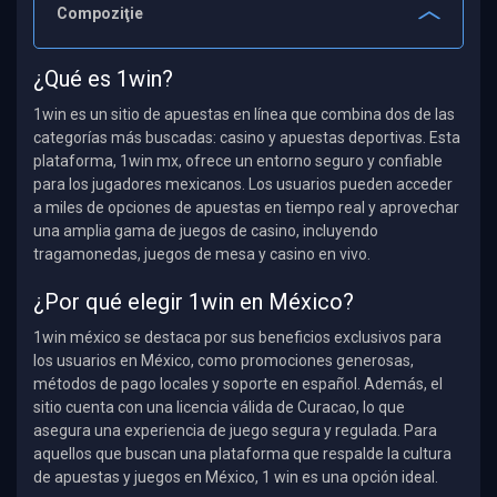
Compoziţie
¿Qué es 1win?
1win es un sitio de apuestas en línea que combina dos de las
categorías más buscadas: casino y apuestas deportivas. Esta
plataforma, 1win mx, ofrece un entorno seguro y confiable
para los jugadores mexicanos. Los usuarios pueden acceder
a miles de opciones de apuestas en tiempo real y aprovechar
una amplia gama de juegos de casino, incluyendo
tragamonedas, juegos de mesa y casino en vivo.
¿Por qué elegir 1win en México?
1win méxico se destaca por sus beneficios exclusivos para
los usuarios en México, como promociones generosas,
métodos de pago locales y soporte en español. Además, el
sitio cuenta con una licencia válida de Curacao, lo que
asegura una experiencia de juego segura y regulada. Para
aquellos que buscan una plataforma que respalde la cultura
de apuestas y juegos en México, 1 win es una opción ideal.