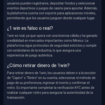
usuarios pueden registrarse, depositar fondos y seleccionar
eventos deportivos o juegos de casino para apostar. Además,
la plataforma cuenta con soporte para aplicaciones móviles,
permitiendo que los usuarios jueguen desde cualquier lugar.
¿1 win es falso o real?
1win es real, ya que opera con una licencia válida y ha ganado
credibilidad en mercados importantes como México. La
plataforma sigue protocolos de seguridad estrictos y cumple
con estándares de la industria, lo que asegura una
experiencia de juego auténtica.
¿Cómo retirar dinero de 1win?
Para retirar dinero de 1win, los usuarios deben ir a la sección
de “Cajero” o “Retiro” en su cuenta, seleccionar el método de
pago de su preferencia, ingresar el monto y confirmar el
retiro. Es importante completar la verificación KYC antes de
realizar cualquier retiro para asegurar la autenticidad de la
transacción.